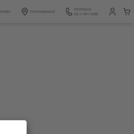
Információ
övetés
Terminálkereső
06-1-451-1088