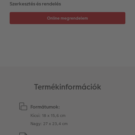
Szerkesztés és rendelés
Matrica nyomtatás azonnal
Fotószalag
Ballagás
Kiegészítők
XXL Retró fotó
CEWE myPhotos
CEWE myPhotos
Kiegészítők
CEWE myPhotos
Termékinformációk
Formátumok:
Kicsi: 18 x 15,6 cm
Nagy: 27 x 23,4 cm