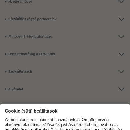
Fizetési módok
Kiszállítást végző partnereink
Minőség & Megbízhatóság
Fenntarthatóság a CEWE-nél
Szolgáltatások
A vállalat
Termékkínálat
CEWE Fotóvilág