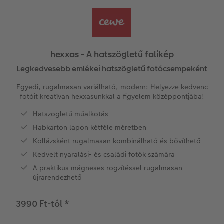
Vásárlói mintakönyvek
Matt Prints
Direkt nyomtatású alufotó
Üdvözlőkártyák
Kiegészítők
CEWE PHOTO AWARD FOTÓPÁLYÁZAT
Így működik
Képméretek
Galériafotó
Kiskedvencek világa
CEWE myPhotos
Fotózási tippek és trükkök
oftver
hexxas - A hatszögletű falikép
Kids CEWE FOTÓKÖNYV
Prémium poszter
Habkarton
Iskolaszer és irodaszer
Hogyan készíts jobb képeket a telefonodd
Legkedvesebb emlékei hatszögletű fotócsempeként
s
Egyedi, rugalmasan variálható, modern: Helyezze kedvenc
Art Collection CEWE FOTÓKÖNYV
Art Prints
Esküvői köszöntő tábla
Fényképes ajándékdobozok
Híreink
fotóit kreatívan hexxasunkkal a figyelem középpontjába!
Hatszögletű műalkotás
Kiegészítők
Fotókidolgozás normál
Poszterléc
Textíliák
CEWE sztorik
Habkarton lapon kétféle méretben
CEWE myPhotos
Fényképtároló dobozok
Art Prints
Egyedi ajándékötletek
Hexxas
Kollázsként rugalmasan kombinálható és bővíthető
Kedvelt nyaralási- és családi fotók számára
Fotócsomagok
Fafotó
Fényképes naptárak
Ajándékötletek szeretteinek
A praktikus mágneses rögzítéssel rugalmasan
újrarendezhető
Fotómatrica
Többrészes fali dekoráció
CEWE FOTÓKÖNYV Kids
Utazás
3990 Ft-tól
*
Azonnali fotókidolgozás
Fotókollázsok
CEWE myPhotos
Esküvő