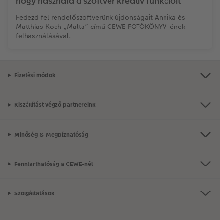
hogy használd a szoftver kreatív funkcióit
Fedezd fel rendelőszoftverünk újdonságait Annika és
Matthias Koch „Malta” című CEWE FOTÓKÖNYV-ének
felhasználásával.
Fizetési módok
Kiszállítást végző partnereink
Minőség & Megbízhatóság
Fenntarthatóság a CEWE-nél
Szolgáltatások