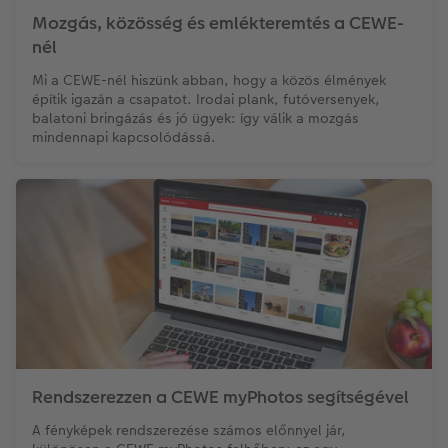
Mozgás, közösség és emlékteremtés a CEWE-
Kiegészítők
XXL Retró fotó
CEWE myPhotos
nél
Mi a CEWE-nél hiszünk abban, hogy a közös élmények
CEWE myPhotos
Kiegészítők
építik igazán a csapatot. Irodai plank, futóversenyek,
balatoni bringázás és jó ügyek: így válik a mozgás
CEWE myPhotos
mindennapi kapcsolódássá.
Rendszerezzen a CEWE myPhotos segítségével
A fényképek rendszerezése számos előnnyel jár,