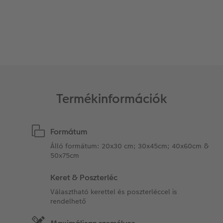
Kiegészítők
XXL Retró fotó
CEWE myPhotos
CEWE myPhotos
Kiegészítők
CEWE myPhotos
Termékinformációk
Formátum
Álló formátum: 20x30 cm; 30x45cm; 40x60cm &
50x75cm
Keret & Poszterléc
Választható kerettel és poszterléccel is
rendelhető