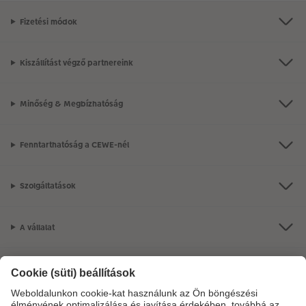
Fizetési módok
Kiszállítást végző partnereink
Minőség & Megbízhatóság
Fenntarthatóság a CEWE-nél
Szolgáltatások
A vállalat
Termékkínálat