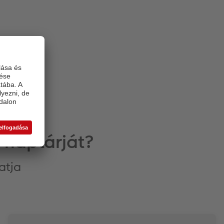
 naptárját?
atja