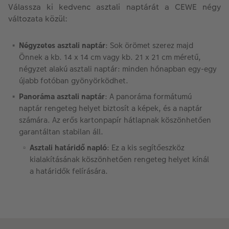
Válassza ki kedvenc asztali naptárát a CEWE négy
változata közül:
Négyzetes asztali naptár
: Sok örömet szerez majd
Önnek a kb. 14 x 14 cm vagy kb. 21 x 21 cm méretű,
négyzet alakú asztali naptár: minden hónapban egy-egy
újabb fotóban gyönyörködhet.
Panoráma asztali naptár
: A panoráma formátumú
naptár rengeteg helyet biztosít a képek, és a naptár
számára. Az erős kartonpapír hátlapnak köszönhetően
garantáltan stabilan áll.
Asztali határidő napló
: Ez a kis segítőeszköz
kialakításának köszönhetően rengeteg helyet kínál
a határidők felírására.