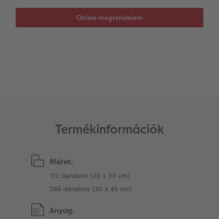
Matrica nyomtatás azonnal
Fotószalag
Ballagás
Kiegészítők
XXL Retró fotó
CEWE myPhotos
CEWE myPhotos
Kiegészítők
CEWE myPhotos
Termékinformációk
Méret:
112 darabos (20 x 30 cm)
266 darabos (30 x 45 cm)
Anyag: