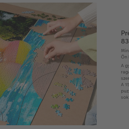
Pr
83
Min
Ön 
A g
rag
sze
A 1
puz
sok