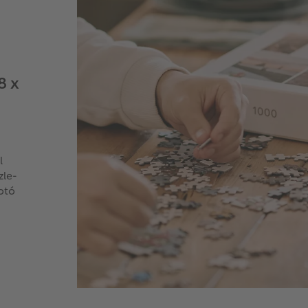
8 x
l
zle-
otó