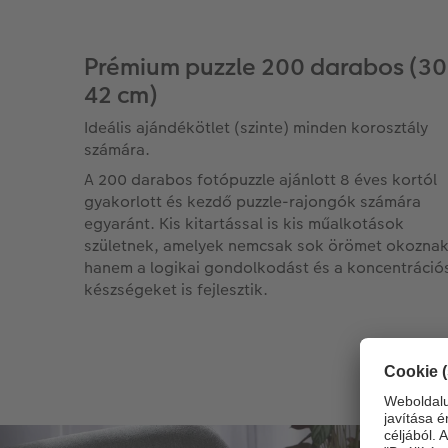
Prémium puzzle 200 darabos (30
42 cm)
Ideális ajándékötlet (szinte) minden korosztály
számára.
A 200 darabos fotópuzzle ajánlott 8 éves kortól
gyakorlott és kezdő puzzle-rajongók számára
egyaránt. Kis kitartással is kis műalkotások
születnek, amelyek nemcsak sok örömet okoznak
hanem a logikai gondolkodást és a koncentráció
készségeket is fejlesztik.