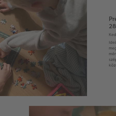
Pr
28
Ked
Ide
meg
mér
szé
köz