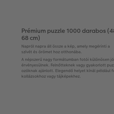
Prémium puzzle 1000 darabos (4
68 cm)
Napról napra áll össze a kép, amely megérinti a
szívét és örömet hoz otthonába.
A népszerű nagy formátumban fotói különösen jó
érvényesülnek. Felnőtteknek vagy gyakorlott puz
ozóknak ajánlott. Elegendő helyet kínál például f
kollázsokhoz vagy tájképekhez.