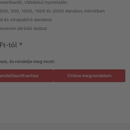
yezetbarát, vízbázisú nyomtatás
 200, 500, 1000, 1500 és 2000 darabos méretben
rd és strapabíró darabok
esesen záródó doboz
Ft-tól
*
ssze, és rendelje meg most: