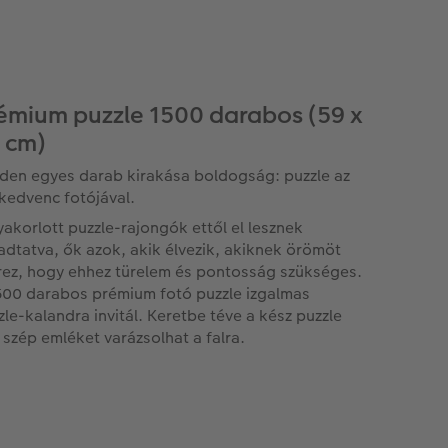
émium puzzle 1500 darabos (59 x
 cm)
den egyes darab kirakása boldogság: puzzle az
kedvenc fotójával.
yakorlott puzzle-rajongók ettől el lesznek
adtatva, ők azok, akik élvezik, akiknek örömöt
rez, hogy ehhez türelem és pontosság szükséges.
500 darabos prémium fotó puzzle izgalmas
zle-kalandra invitál. Keretbe téve a kész puzzle
 szép emléket varázsolhat a falra.