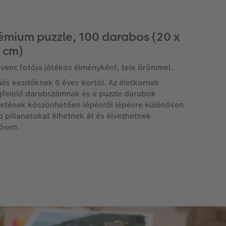
émium puzzle, 100 darabos (20 x
 cm)
venc fotója játékos élményként, tele örömmel.
ális kezdőknek 6 éves kortól. Az életkornak
felelő darabszámnak és a puzzle darabok
etének köszönhetően lépésről lépésre különösen
p pillanatokat élhetnek át és élvezhetnek
ösen.