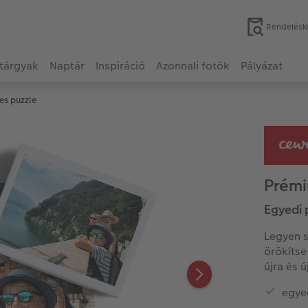
Rendelésk
tárgyak
Naptár
Inspiráció
Azonnali fotók
Pályázat
es puzzle
Prémi
Egyedi 
Legyen s
örökítse
újra és 
egye