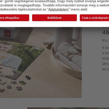
Pr
48
Kis
A k
a k
kir
ját
az i