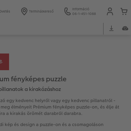
Információ
övetés
Terminálkereső
06-1-451-1088
um fényképes puzzle
pillanatok a kirakózáshoz
zó egy kedvenc helyről vagy egy kedvenc pillanatról -
 meg élményeit Prémium fényképes puzzle-on, és élje át
újra a kirakás örömét darabról darabra.
di kép és design a puzzle-on és a csomagoláson