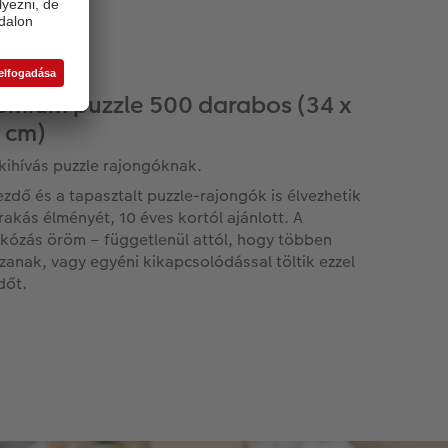
émium puzzle 500 darabos (34 x
 cm)
 kihívás puzzle rajongóknak.
ezdő és a tapasztalt puzzle-rajongók is élvezhetik
irakás élményét, 10 éves kortól ajánlott. A
akózás öröm – függetlenül attól, hogy többen
szanak, vagy egyéni kikapcsolódással töltik ezzel
dőt.