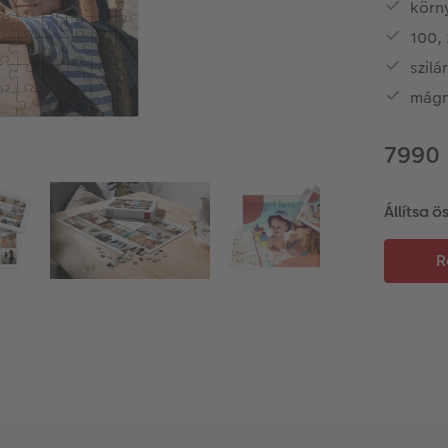
körn
100,
szilá
mágn
7990 
Állítsa ö