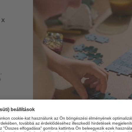
 x
,
s