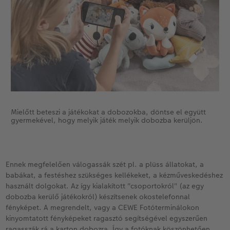
Kiegészítők
XXL Retró fotó
CEWE myPhotos
CEWE myPhotos
Kiegészítők
CEWE myPhotos
Mielőtt beteszi a játékokat a dobozokba, döntse el együtt
gyermekével, hogy melyik játék melyik dobozba kerüljön.
Ennek megfelelően válogassák szét pl. a plüss állatokat, a
babákat, a festéshez szükséges kellékeket, a kézműveskedéshez
használt dolgokat. Az így kialakított "csoportokról" (az egy
dobozba kerülő játékokról) készítsenek okostelefonnal
fényképet. A megrendelt, vagy a CEWE Fotóterminálokon
kinyomtatott fényképeket ragasztó segítségével egyszerűen
ragasszák rá a karton dobozra. Így a fotóknak köszönhetően