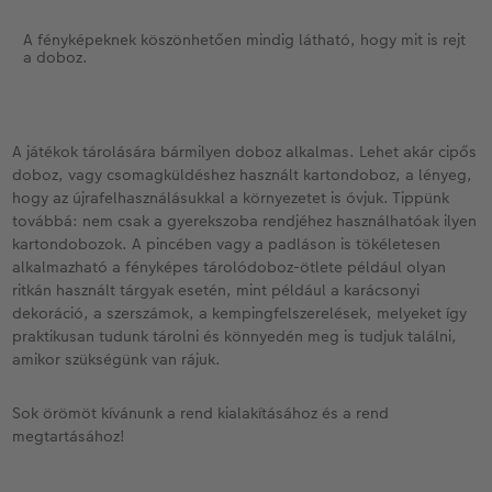
A fényképeknek köszönhetően mindig látható, hogy mit is rejt
a doboz.
A játékok tárolására bármilyen doboz alkalmas. Lehet akár cipős
doboz, vagy csomagküldéshez használt kartondoboz, a lényeg,
hogy az újrafelhasználásukkal a környezetet is óvjuk. Tippünk
továbbá: nem csak a gyerekszoba rendjéhez használhatóak ilyen
kartondobozok. A pincében vagy a padláson is tökéletesen
alkalmazható a fényképes tárolódoboz-ötlete például olyan
ritkán használt tárgyak esetén, mint például a karácsonyi
dekoráció, a szerszámok, a kempingfelszerelések, melyeket így
praktikusan tudunk tárolni és könnyedén meg is tudjuk találni,
amikor szükségünk van rájuk.
Sok örömöt kívánunk a rend kialakításához és a rend
megtartásához!