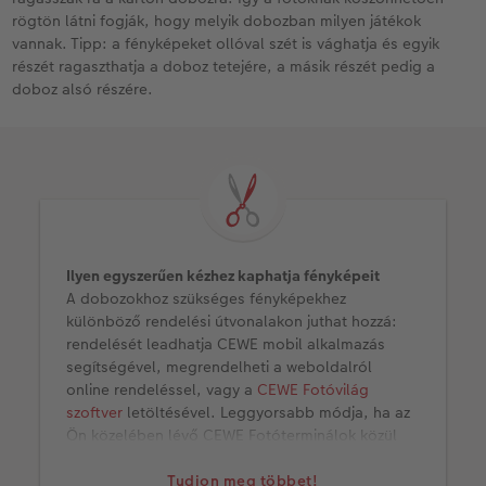
rögtön látni fogják, hogy melyik dobozban milyen játékok
vannak. Tipp: a fényképeket ollóval szét is vághatja és egyik
részét ragaszthatja a doboz tetejére, a másik részét pedig a
doboz alsó részére.
Ilyen egyszerűen kézhez kaphatja fényképeit
A dobozokhoz szükséges fényképekhez
különböző rendelési útvonalakon juthat hozzá:
rendelését leadhatja CEWE mobil alkalmazás
segítségével, megrendelheti a weboldalról
online rendeléssel, vagy a
CEWE Fotóvilág
szoftver
letöltésével. Leggyorsabb módja, ha az
Ön közelében lévő CEWE Fotóterminálok közül
keres fel egyet és ott nyomtatja ki a fotóit
Azonnali fotókidolgozással
Tudjon meg többet!
.