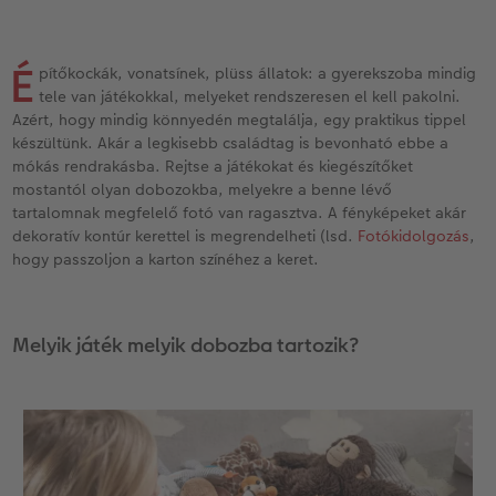
Vásárlói mintakönyvek
Matt Prints
Direkt nyomtatású alufotó
Üdvözlőkártyák
Kiegészítők
CEWE PHOTO AWARD FOTÓPÁLYÁZAT
Így működik
Képméretek
Galériafotó
Kiskedvencek világa
CEWE myPhotos
Fotózási tippek és trükkök
É
pítőkockák, vonatsínek, plüss állatok: a gyerekszoba mindig
oftver
tele van játékokkal, melyeket rendszeresen el kell pakolni.
Kids CEWE FOTÓKÖNYV
Prémium poszter
Habkarton
Iskolaszer és irodaszer
Hogyan készíts jobb képeket a telefonodd
Azért, hogy mindig könnyedén megtalálja, egy praktikus tippel
s
készültünk. Akár a legkisebb családtag is bevonható ebbe a
mókás rendrakásba. Rejtse a játékokat és kiegészítőket
Art Collection CEWE FOTÓKÖNYV
Art Prints
Esküvői köszöntő tábla
Fényképes ajándékdobozok
Híreink
mostantól olyan dobozokba, melyekre a benne lévő
tartalomnak megfelelő fotó van ragasztva. A fényképeket akár
Kiegészítők
Fotókidolgozás normál
Poszterléc
Textíliák
CEWE sztorik
dekoratív kontúr kerettel is megrendelheti (lsd.
Fotókidolgozás
,
hogy passzoljon a karton színéhez a keret.
CEWE myPhotos
Fényképtároló dobozok
Hexxas
Art Prints
Egyedi ajándékötletek
Fotócsomagok
Fafotó
Fényképes naptárak
Ajándékötletek szeretteinek
Melyik játék melyik dobozba tartozik?
Fotómatrica
Többrészes fali dekoráció
CEWE FOTÓKÖNYV Kids
Utazás
Azonnali fotókidolgozás
Fotókollázsok
CEWE myPhotos
Esküvő
Matrica nyomtatás azonnal
Fotószalag
Ballagás