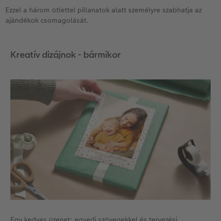
Ezzel a három ötlettel pillanatok alatt személyre szabhatja az
Kiegészítők
XXL Retró fotó
CEWE myPhotos
ajándékok csomagolását.
CEWE myPhotos
Kiegészítők
Kreatív dizájnok - bármikor
CEWE myPhotos
Egy kedves üzenet: egyedi szövegekkel és tervezési