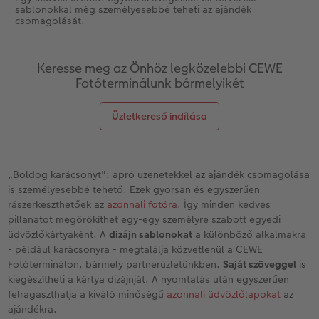
sablonokkal még személyesebbé teheti az ajándék
csomagolását.
Keresse meg az Önhöz legközelebbi CEWE
Fotóterminálunk bármelyikét
Üzletkereső indítása
„Boldog karácsonyt": apró üzenetekkel az ajándék csomagolása
is személyesebbé tehető. Ezek gyorsan és egyszerűen
rászerkeszthetőek az
azonnali fotóra
. Így minden kedves
pillanatot megörökíthet egy-egy személyre szabott egyedi
üdvözlőkártyaként. A
dizájn sablonokat
a különböző alkalmakra
- például karácsonyra - megtalálja közvetlenül a CEWE
Fotóterminálon, bármely partnerüzletünkben.
Saját szöveggel
is
kiegészítheti a kártya dizájnját. A nyomtatás után egyszerűen
felragaszthatja a kiváló minőségű
azonnali üdvözlőlapokat
az
ajándékra.