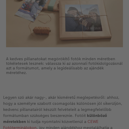
A kedves pillanatokat megörökítő fotók minden méretben
tökéletesek lesznek: válassza ki az azonnali fotókidolgozásnál
azt a formátumot, amely a legideálisabb az ajándék
méretéhez.
Legyen szó akár nagy-, akár kisméretű meglepetésről: ahhoz,
hogy a személyre szabott csomagolás különösen jól sikerüljön,
kedvenc pillanatairól készült felvételeit a legmegfelelőbb
formátumban szükséges beszereznie. Fotóit
különböző
méretekben
ki tudja nyomtatni közvetlenül a
CEWE
Fotóterminálokon
, így minden ajándékhoz megtalálhatja a