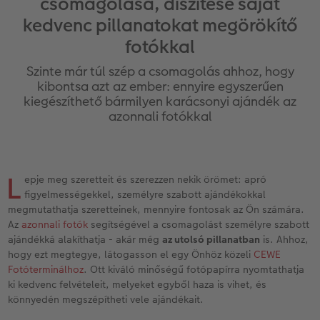
csomagolása, díszítése saját
Vásárlói mintakönyvek
Matt Prints
Direkt nyomtatású alufotó
Üdvözlőkártyák
Kiegészítők
CEWE PHOTO AWARD FOTÓPÁLYÁZAT
kedvenc pillanatokat megörökítő
Így működik
Képméretek
Galériafotó
Kiskedvencek világa
CEWE myPhotos
Fotózási tippek és trükkök
fotókkal
oftver
Szinte már túl szép a csomagolás ahhoz, hogy
Kids CEWE FOTÓKÖNYV
Prémium poszter
Habkarton
Iskolaszer és irodaszer
Hogyan készíts jobb képeket a telefonodd
kibontsa azt az ember: ennyire egyszerűen
s
kiegészíthető bármilyen karácsonyi ajándék az
Art Collection CEWE FOTÓKÖNYV
Art Prints
Esküvői köszöntő tábla
Fényképes ajándékdobozok
Híreink
azonnali fotókkal
Kiegészítők
Fotókidolgozás normál
Poszterléc
Textíliák
CEWE sztorik
L
CEWE myPhotos
Fényképtároló dobozok
Hexxas
Art Prints
Egyedi ajándékötletek
epje meg szeretteit és szerezzen nekik örömet: apró
figyelmességekkel, személyre szabott ajándékokkal
megmutathatja szeretteinek, mennyire fontosak az Ön számára.
Fotócsomagok
Fafotó
Fényképes naptárak
Ajándékötletek szeretteinek
Az
azonnali fotók
segítségével a csomagolást személyre szabott
ajándékká alakíthatja - akár még
az utolsó pillanatban
is. Ahhoz,
Fotómatrica
Többrészes fali dekoráció
CEWE FOTÓKÖNYV Kids
Utazás
hogy ezt megtegye, látogasson el egy Önhöz közeli
CEWE
Fotóterminálhoz
. Ott kiváló minőségű fotópapírra nyomtathatja
Azonnali fotókidolgozás
Fotókollázsok
CEWE myPhotos
Esküvő
ki kedvenc felvételeit, melyeket egyből haza is vihet, és
könnyedén megszépítheti vele ajándékait.
Matrica nyomtatás azonnal
Fotószalag
Ballagás