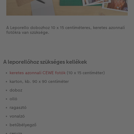
Kiegészítők
XXL Retró fotó
CEWE myPhotos
CEWE myPhotos
Kiegészítők
A Leporello dobozhoz 10 x 15 centiméteres, keretes azonnali
fotókra van szüksége.
CEWE myPhotos
A leporellóhoz szükséges kellékek
keretes azonnali CEWE fotók
(10 x 15 centiméter)
karton, kb. 90 x 90 centiméter
doboz
olló
ragasztó
vonalzó
betűbélyegző
ceruza