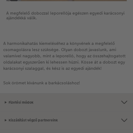
A megfelelő dobozzal leporellója egészen egyedi karácsonyi
ajándékká válik.
A harmonikahatás kiemeléséhez a könyvének a megfelelő
csomagolásra lesz szüksége. Olyan dobozt javaslunk, ami
valamivel nagyobb, mint a leporelló, hogy az összehajtogatott
oldalakat egyszerűen ki lehessen húzni. Kösse át a dobozt egy
karácsonyi szalaggal, és kész is az egyedi ajándék!
Sok örömet kívánunk a barkácsoláshoz!
Fizetési módok
Kiszállítást végző partnereink