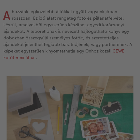
Vásárlói mintakönyvek
Matt Prints
Direkt nyomtatású alufotó
Üdvözlőkártyák
Kiegészítők
CEWE PHOTO AWARD FOTÓPÁLYÁZAT
A
hozzánk legközelebb állókkal együtt vagyunk jóban
Így működik
Képméretek
Galériafotó
Kiskedvencek világa
CEWE myPhotos
Fotózási tippek és trükkök
rosszban. Ez idő alatt rengeteg fotó és pillanatfelvétel
oftver
készül, amelyekből egyszerűen készíthet egyedi karácsonyi
ajándékot. A leporellónak is nevezett hajtogatható könyv egy
Kids CEWE FOTÓKÖNYV
Prémium poszter
Habkarton
Iskolaszer és irodaszer
Hogyan készíts jobb képeket a telefonodd
s
dobozban összegyűjti személyes fotóit, és szeretetteljes
ajándékot jelenthet legjobb barátnőjének, vagy partnerének. A
Art Collection CEWE FOTÓKÖNYV
Art Prints
Esküvői köszöntő tábla
Fényképes ajándékdobozok
Híreink
képeket egyszerűen kinyomtathatja egy Önhöz közeli
CEWE
Fotóterminálnál
.
Kiegészítők
Fotókidolgozás normál
Poszterléc
Textíliák
CEWE sztorik
CEWE myPhotos
Fényképtároló dobozok
Hexxas
Art Prints
Egyedi ajándékötletek
Fotócsomagok
Fafotó
Fényképes naptárak
Ajándékötletek szeretteinek
Fotómatrica
Többrészes fali dekoráció
CEWE FOTÓKÖNYV Kids
Utazás
Azonnali fotókidolgozás
Fotókollázsok
CEWE myPhotos
Esküvő
Matrica nyomtatás azonnal
Fotószalag
Ballagás