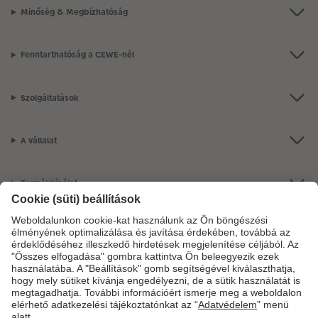
Minőség & Megbízhatóság
Fenntarthatóság a CEWE-nél
Szolgáltatások
A vállalat
Termékkínálat
CEWE Fotóvilág