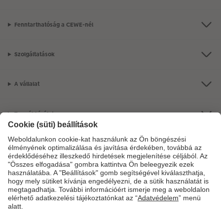
Fenntarthatóság a CEWE-nél
Szolgáltatások
A vállalat
Termékkínálat
CEWE Fotóvilág