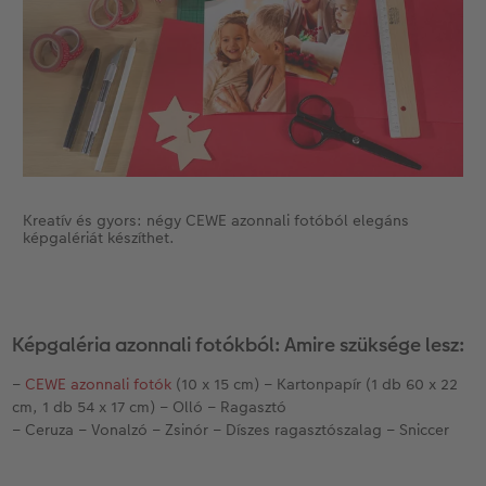
Kiegészítők
XXL Retró fotó
CEWE myPhotos
CEWE myPhotos
Kiegészítők
CEWE myPhotos
Kreatív és gyors: négy CEWE azonnali fotóból elegáns
képgalériát készíthet.
Képgaléria azonnali fotókból: Amire szüksége lesz:
–
CEWE azonnali fotók
(10 x 15 cm) – Kartonpapír (1 db 60 x 22
cm, 1 db 54 x 17 cm) – Olló – Ragasztó
– Ceruza – Vonalzó – Zsinór – Díszes ragasztószalag – Sniccer