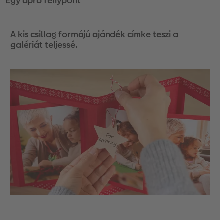
Egy apró fénypont
A kis csillag formájú ajándék címke teszi a
galériát teljessé.