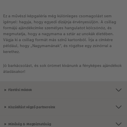
Ez a művészi képgaléria még különleges csomagolást sem
igényel: hagyja, hogy egyedi dizájnja érvényesüljön. A csillag
formájú ajándékcímke személyes hangulatot kölcsönöz, és
megmutatja, hogy a nagymama a sztár az unokák életében.
Vágja ki a csillag formát más színű kartonból. Írja a címkére
például, hogy „Nagymamának", és rögzítse egy zsinórral a
kerethez.
Jó barkácsolást, és sok örömet kívánunk a fényképes ajándékok
átadásakor!
Fizetési módok
Kiszállítást végző partnereink
Minőség & Megbízhatóság