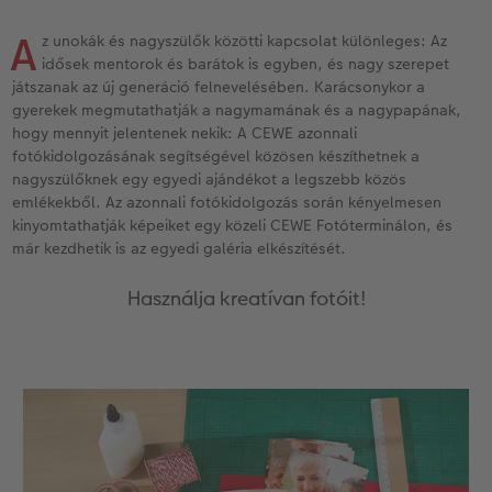
Vásárlói mintakönyvek
Matt Prints
Direkt nyomtatású alufotó
Üdvözlőkártyák
Kiegészítők
CEWE PHOTO AWARD FOTÓPÁLYÁZAT
A
z unokák és nagyszülők közötti kapcsolat különleges: Az
Így működik
Képméretek
Galériafotó
Kiskedvencek világa
CEWE myPhotos
Fotózási tippek és trükkök
idősek mentorok és barátok is egyben, és nagy szerepet
oftver
játszanak az új generáció felnevelésében. Karácsonykor a
gyerekek megmutathatják a nagymamának és a nagypapának,
Kids CEWE FOTÓKÖNYV
Prémium poszter
Habkarton
Iskolaszer és irodaszer
Hogyan készíts jobb képeket a telefonodd
s
hogy mennyit jelentenek nekik: A CEWE azonnali
fotókidolgozásának segítségével közösen készíthetnek a
Art Collection CEWE FOTÓKÖNYV
Art Prints
Esküvői köszöntő tábla
Fényképes ajándékdobozok
Híreink
nagyszülőknek egy egyedi ajándékot a legszebb közös
emlékekből. Az azonnali fotókidolgozás során kényelmesen
Kiegészítők
Fotókidolgozás normál
Poszterléc
Textíliák
CEWE sztorik
kinyomtathatják képeiket egy közeli CEWE Fotóterminálon, és
már kezdhetik is az egyedi galéria elkészítését.
CEWE myPhotos
Fényképtároló dobozok
Hexxas
Art Prints
Egyedi ajándékötletek
Használja kreatívan fotóit!
Fotócsomagok
Fafotó
Fényképes naptárak
Ajándékötletek szeretteinek
Fotómatrica
Többrészes fali dekoráció
CEWE FOTÓKÖNYV Kids
Utazás
Azonnali fotókidolgozás
Fotókollázsok
CEWE myPhotos
Esküvő
Matrica nyomtatás azonnal
Fotószalag
Ballagás