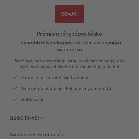
Vásárlói mintakönyvek
Matt Prints
Direkt nyomtatású alufotó
Üdvözlőkártyák
Kiegészítők
CEWE PHOTO AWARD FOTÓPÁLYÁZAT
Így működik
Képméretek
Galériafotó
Kiskedvencek világa
CEWE myPhotos
Fotózási tippek és trükkök
oftver
Prémium fényképes táska
Kids CEWE FOTÓKÖNYV
Prémium poszter
Habkarton
Iskolaszer és irodaszer
Hogyan készíts jobb képeket a telefonodd
Legszebb felvételei masszív, pémium anyagra
s
nyomtatva
Art Collection CEWE FOTÓKÖNYV
Art Prints
Esküvői köszöntő tábla
Fényképes ajándékdobozok
Híreink
Mindegy, hogy strandolni vagy bevásárolni megy, egy
saját motívumaival díszített táska mindig jó útitárs!
Kiegészítők
Fotókidolgozás normál
Poszterléc
CEWE sztorik
Textíliák
Hordozó táska válltáska fazonban
CEWE myPhotos
Fényképtároló dobozok
Hexxas
Art Prints
Egyedi ajándékötletek
Mindkét oldala, teljes felületen nyomtatható
Stabil textil
Fotócsomagok
Fafotó
Fényképes naptárak
Ajándékötletek szeretteinek
Fotómatrica
Többrészes fali dekoráció
CEWE FOTÓKÖNYV Kids
Utazás
8990 Ft-tól
*
Azonnali fotókidolgozás
Fotókollázsok
CEWE myPhotos
Esküvő
Szerkesztés és rendelés