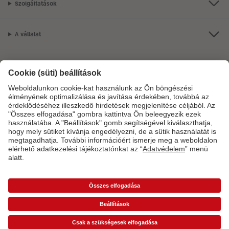
Szolgáltatások
A vállalat
Termékkínálat
CEWE Fotóvilág
Szolgáltatásainkkal vagy megrendelésével kapcsolatos kérdések esetén
hívjon minket telefonon:
06-1-451-1088
Hétfő-vasárnap: 8:00–17:00 óráig.
*Az árak ajánlott fogyasztói árak és az ÁFÁ-t tartalmazzák, de nem tartalmazzák a
szállítási költséget (üzletben történő átvétel esetén sem).
Árlisták
A képen látható