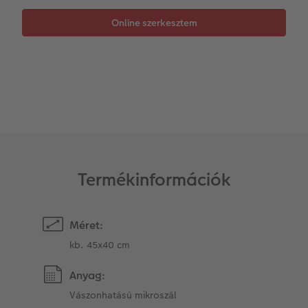
Matrica nyomtatás azonnal
Fotószalag
Ballagás
Kiegészítők
XXL Retró fotó
CEWE myPhotos
CEWE myPhotos
Kiegészítők
CEWE myPhotos
Termékinformációk
Méret:
kb. 45x40 cm
Anyag:
Vászonhatású mikroszál