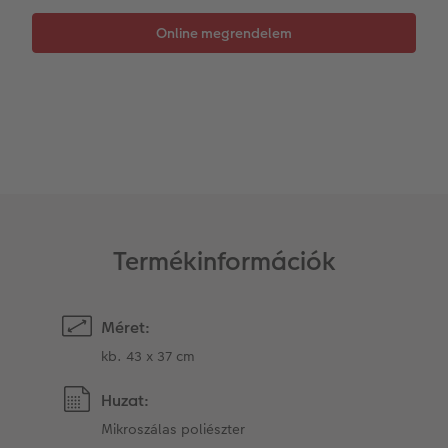
Matrica nyomtatás azonnal
Fotószalag
Ballagás
Kiegészítők
XXL Retró fotó
CEWE myPhotos
CEWE myPhotos
Kiegészítők
CEWE myPhotos
Termékinformációk
Méret:
kb. 43 x 37 cm
Huzat:
Mikroszálas poliészter