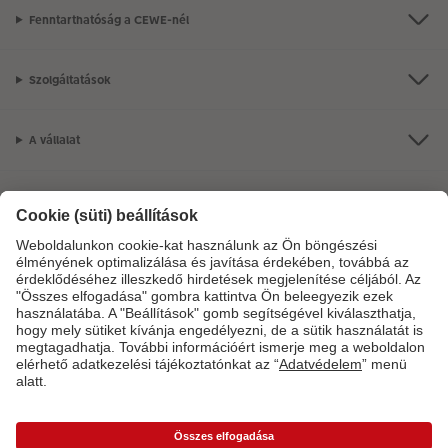
Fenntarthatóság a CEWE-nél
Szolgáltatások
A vállalat
Termékkínálat
CEWE Fotóvilág
Szolgáltatásainkkal vagy megrendelésével kapcsolatos kérdések esetén
hívjon minket telefonon:
06-1-451-1088
Hétfő-vasárnap: 8:00–17:00 óráig.