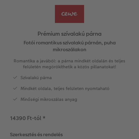
Vásárlói mintakönyvek
Matt Prints
Direkt nyomtatású alufotó
Üdvözlőkártyák
Kiegészítők
CEWE PHOTO AWARD FOTÓPÁLYÁZAT
Így működik
Képméretek
Galériafotó
Kiskedvencek világa
CEWE myPhotos
Fotózási tippek és trükkök
oftver
Prémium szívalakú párna
Kids CEWE FOTÓKÖNYV
Prémium poszter
Habkarton
Iskolaszer és irodaszer
Hogyan készíts jobb képeket a telefonodd
Fotói romantikus szívalakú párnán, puha
s
mikroszálakon
Art Collection CEWE FOTÓKÖNYV
Art Prints
Esküvői köszöntő tábla
Fényképes ajándékdobozok
Híreink
Romantika a javából: a párna mindkét oldalán és teljes
felületén megörökíthetik a közös pillanatokat!
Kiegészítők
Fotókidolgozás normál
Poszterléc
CEWE sztorik
Textíliák
Szívalakú párna
CEWE myPhotos
Fényképtároló dobozok
Hexxas
Art Prints
Egyedi ajándékötletek
Mindkét oldala, teljes felületen nyomtaható
Minőségi mikroszálas anyag
Fotócsomagok
Fafotó
Fényképes naptárak
Ajándékötletek szeretteinek
Fotómatrica
Többrészes fali dekoráció
CEWE FOTÓKÖNYV Kids
Utazás
14390 Ft-tól
*
Azonnali fotókidolgozás
Fotókollázsok
CEWE myPhotos
Esküvő
Szerkesztés és rendelés