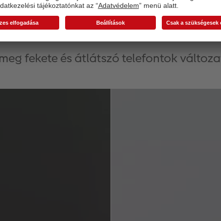
Színválasztékunk áttekintés
 meg fekete és átlátszó telefontok változa