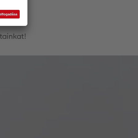
e
tainkat!