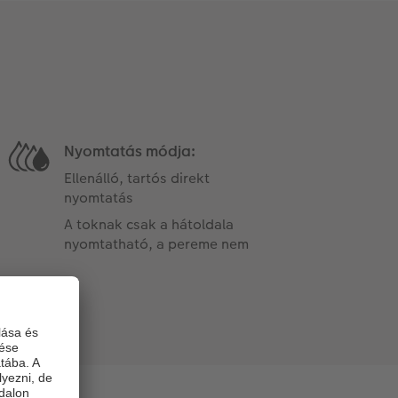
Nyomtatás módja:
Ellenálló, tartós direkt
nyomtatás
A toknak csak a hátoldala
nyomtatható, a pereme nem