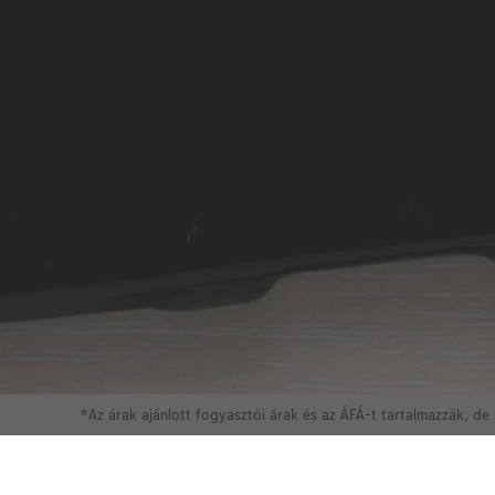
*Az árak ajánlott fogyasztói árak és az ÁFÁ-t tartalmazzák, de 