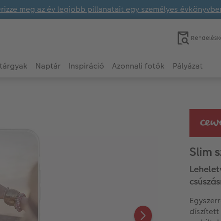
rizze meg az év legjobb pillanatait egy személyes évkönyvbe
Rendelésk
tárgyak
Naptár
Inspiráció
Azonnali fotók
Pályázat
Slim s
Lehelet
csúszá
Egyszerr
díszítet