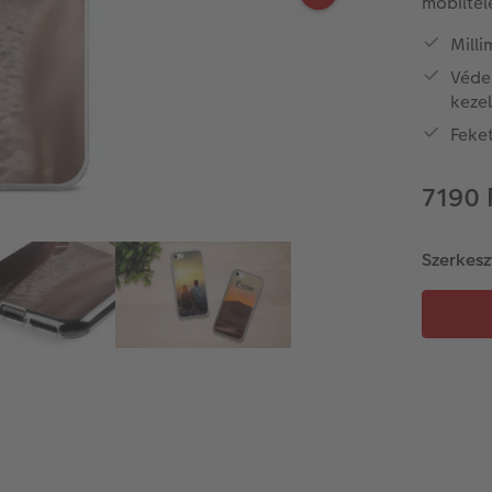
mobiltel
Mill
Védel
keze
Feket
7190 
Szerkesz