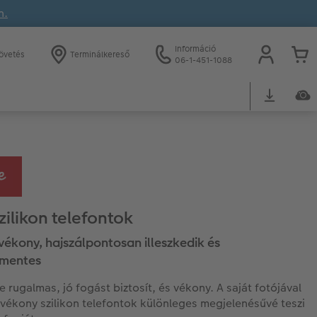
n.
Információ
övetés
Terminálkereső
06-1-451-1088
zilikon telefontok
vékony, hajszálpontosan illeszkedik és
smentes
e rugalmas, jó fogást biztosít, és vékony. A saját fotójával
t vékony szilikon telefontok különleges megjelenésűvé teszi