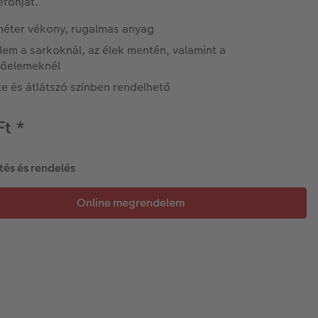
efonját.
iméter vékony, rugalmas anyag
em a sarkoknál, az élek mentén, valamint a
lőelemeknél
e és átlátszó színben rendelhető
Ft
*
tés és rendelés