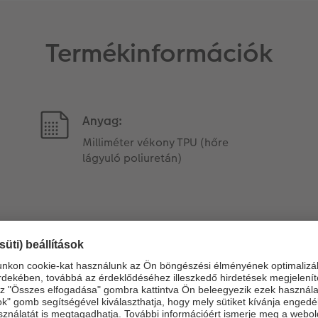
Termékinformációk
Anyag:
Milliméter vékony TPU (hőre
lágyuló poliuretán)