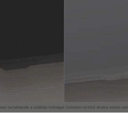
nem tartalmazzák a szállítási költséget (üzletben történő átvétel esetén se