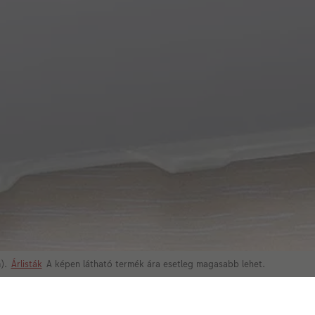
m).
Árlisták
A képen látható termék ára esetleg magasabb lehet.