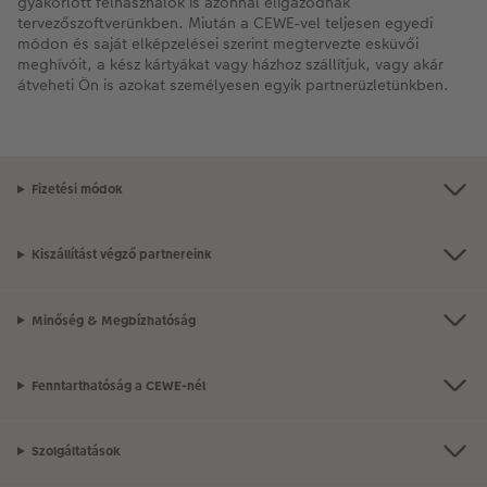
gyakorlott felhasználók is azonnal eligazodnak
tervezőszoftverünkben. Miután a CEWE‑vel teljesen egyedi
módon és saját elképzelései szerint megtervezte esküvői
meghívóit, a kész kártyákat vagy házhoz szállítjuk, vagy akár
átveheti Ön is azokat személyesen egyik partnerüzletünkben.
Fizetési módok
Kiszállítást végző partnereink
Minőség & Megbízhatóság
Fenntarthatóság a CEWE-nél
Szolgáltatások