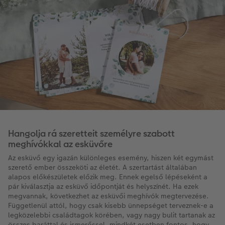
Hangolja rá szeretteit személyre szabott
meghívókkal az esküvőre
Az esküvő egy igazán különleges esemény, hiszen két egymást
szerető ember összeköti az életét. A szertartást általában
alapos előkészületek előzik meg. Ennek egelső lépéseként a
pár kiválasztja az esküvő időpontját és helyszínét. Ha ezek
megvannak, következhet az esküvői meghívók megtervezése.
Függetlenül attól, hogy csak kisebb ünnepséget terveznek-e a
legközelebbi családtagok körében, vagy nagy bulit tartanak az
összes baráttal és ismerőssel, mindkét esetben fontos, hogy