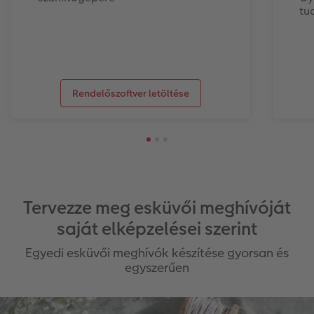
tu
Rendelőszoftver letöltése
Tervezze meg esküvői meghívóját
saját elképzelései szerint
Egyedi esküvői meghívók készítése gyorsan és
egyszerűen