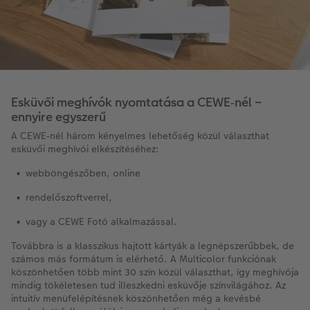
Esküvői meghívók nyomtatása a CEWE‑nél –
ennyire egyszerű
A CEWE‑nél három kényelmes lehetőség közül választhat
esküvői meghívói elkészítéséhez:
webböngészőben, online
rendelőszoftverrel,
vagy a CEWE Fotó alkalmazással.
Továbbra is a klasszikus hajtott kártyák a legnépszerűbbek, de
számos más formátum is elérhető. A Multicolor funkciónak
köszönhetően több mint 30 szín közül választhat, így meghívója
mindig tökéletesen tud illeszkedni esküvője színvilágához. Az
intuitív menüfelépítésnek köszönhetően még a kevésbé