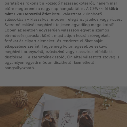
barátait és rokonait a közelgő házasságkötésről, hanem már
előre megteremti a nagy nap hangulatát is. A CEWE-nél
több
mint 1 200 tervezési ötlet
közül választhat különböző
stílusokban – klasszikus, modern, elegáns, játékos vagy vicces.
Szeretné esküvői meghívóit teljesen egyedileg megalkotni?
Ebben az esetben egyszerűen válasszon egyet a számos
elrendezési javaslat közül, majd adjon hozzá szövegeket,
fotókat és clipart elemeket, és rendezze el őket saját
elképzelése szerint. Tegye még különlegesebbé esküvői
meghívóit aranyszínű, ezüstszínű vagy klasszikus effektlakk
díszítéssel – a szeretteinek szóló, Ön által választott szöveg is
ugyanilyen egyedi módon díszíthető, kiemelhető,
hangsúlyozható.