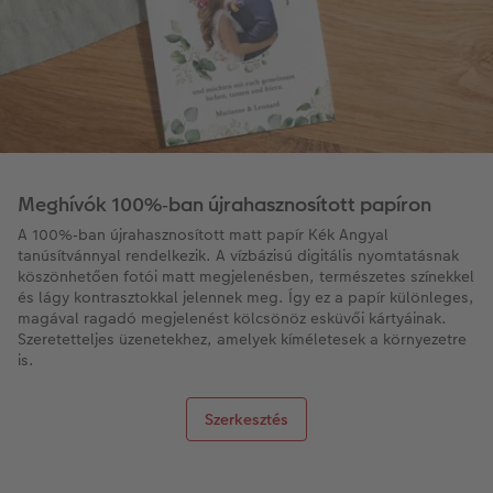
Meghívók 100%‑ban újrahasznosított papíron
A 100%‑ban újrahasznosított matt papír Kék Angyal
tanúsítvánnyal rendelkezik. A vízbázisú digitális nyomtatásnak
köszönhetően fotói matt megjelenésben, természetes színekkel
és lágy kontrasztokkal jelennek meg. Így ez a papír különleges,
magával ragadó megjelenést kölcsönöz esküvői kártyáinak.
Szeretetteljes üzenetekhez, amelyek kíméletesek a környezetre
is.
Szerkesztés