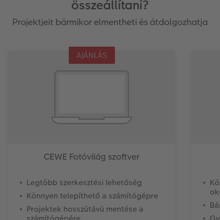
összeállítani?
Projektjeit bármikor elmentheti és átdolgozhatja
AJÁNLÁS
CEWE Fotóvilág szoftver
Legtöbb szerkesztési lehetőség
Kö
ok
Könnyen telepíthető a számítógépre
Bá
Projektek hosszútávú mentése a
számítógépére
Gy