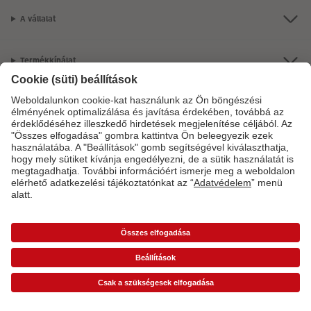
A vállalat
Termékkínálat
CEWE Fotóvilág
Szolgáltatásainkkal vagy megrendelésével kapcsolatos kérdések esetén
hívjon minket telefonon:
06-1-451-1088
Hétfő-vasárnap: 8:00–17:00 óráig.
*Az árak ajánlott fogyasztói árak és az ÁFÁ-t tartalmazzák, de nem tartalmazzák a
szállítási költséget (üzletben történő átvétel esetén sem).
Árlisták
A képen látható
termék ára esetleg magasabb lehet.