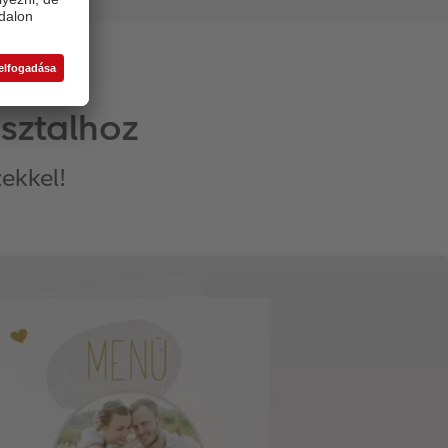
asztalhoz
ekkel!