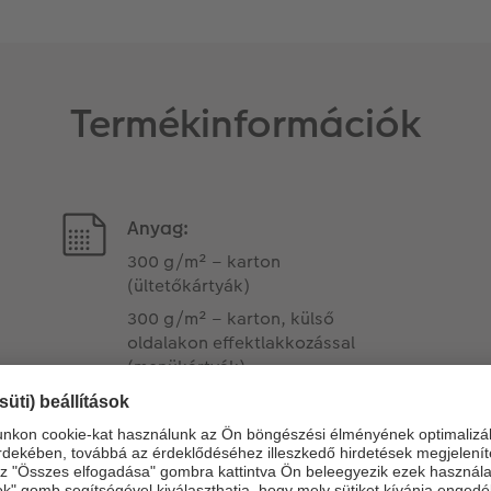
Termékinformációk
Anyag:
300 g/m² – karton
(ültetőkártyák)
300 g/m² – karton, külső
oldalakon effektlakkozással
(menükártyák)