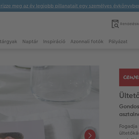
rizze meg az év legjobb pillanatait egy személyes évkönyvbe
Rendelésk
tárgyak
Naptár
Inspiráció
Azonnali fotók
Pályázat
Ültet
Gondosk
asztaln
Fogadja 
ültetőká