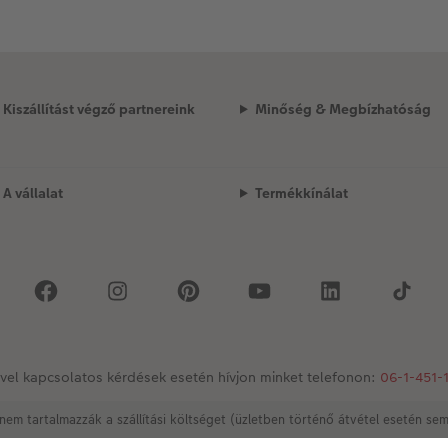
Kiszállítást végző partnereink
Minőség & Megbízhatóság
A vállalat
Termékkínálat
vel kapcsolatos kérdések esetén hívjon minket telefonon:
06-1-451-
nem tartalmazzák a szállítási költséget (üzletben történő átvétel esetén se