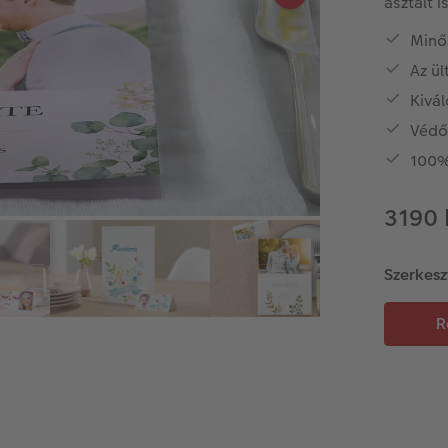
asztalt is
Minős
Az ü
Kivál
Védő 
100%
3190 
Szerkesz