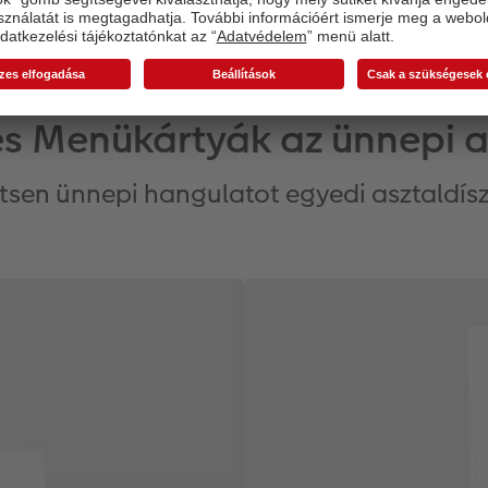
és Menükártyák az ünnepi 
tsen ünnepi hangulatot egyedi asztaldísz