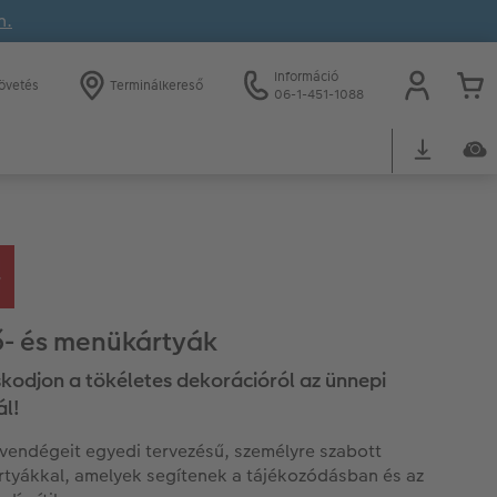
n.
Információ
övetés
Terminálkereső
06-1-451-1088
ő- és menükártyák
odjon a tökéletes dekorációról az ünnepi
ál!
vendégeit egyedi tervezésű, személyre szabott
rtyákkal, amelyek segítenek a tájékozódásban és az