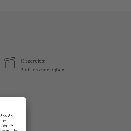
Kiszerelés:
5 db-os csomagban