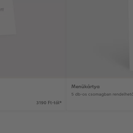
Menükártya
5 db-os csomagban rendelhető
3190 Ft-tól
*