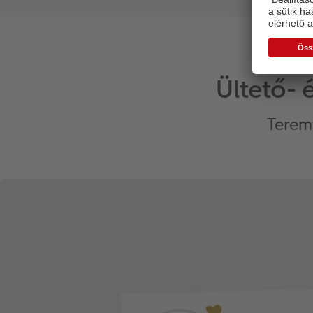
Ültető- 
Terem