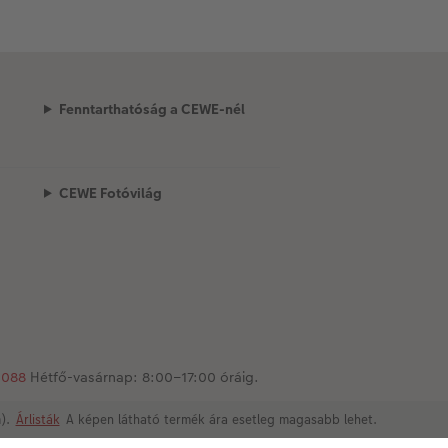
Fenntarthatóság a CEWE-nél
CEWE Fotóvilág
1088
Hétfő-vasárnap: 8:00–17:00 óráig.
m).
Árlisták
A képen látható termék ára esetleg magasabb lehet.