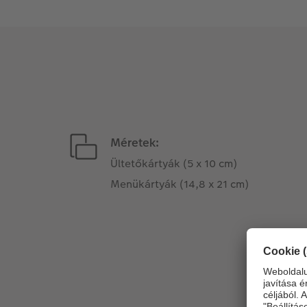
Méretek:
Ültetőkártyák (5 x 10 cm)
Menükártyák (14,8 x 21 cm)