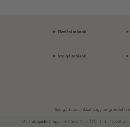
Fizetési módok
Szolgáltatások
Szolgáltatásainkkal vagy megrendelésé
*Az árak ajánlott fogyasztói árak és az ÁFÁ-t tartalmazzák, de 