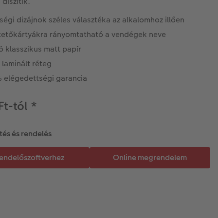
 díszítik.
égi dizájnok széles választéka az alkalomhoz illően
ltetőkártyákra rányomtatható a vendégek neve
ó klasszikus matt papír
laminált réteg
 elégedettségi garancia
Ft-tól
*
tés és rendelés