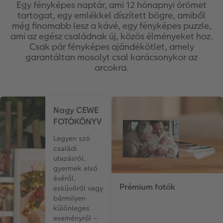
Egy fényképes naptár, ami 12 hónapnyi örömet
tartogat, egy emlékkel díszített bögre, amiből
Vásárlói mintakönyvek
Matt Prints
Direkt nyomtatású alufotó
Üdvözlőkártyák
Kiegészítők
CEWE PHOTO AWARD FOTÓPÁLYÁZAT
még finomabb lesz a kávé, egy fényképes puzzle,
ami az egész családnak új, közös élményeket hoz.
Így működik
Képméretek
Galériafotó
Kiskedvencek világa
CEWE myPhotos
Fotózási tippek és trükkök
Csak pár fényképes ajándékötlet, amely
oftver
garantáltan mosolyt csal karácsonykor az
arcokra.
Kids CEWE FOTÓKÖNYV
Prémium poszter
Habkarton
Iskolaszer és irodaszer
Hogyan készíts jobb képeket a telefonodd
s
Art Collection CEWE FOTÓKÖNYV
Art Prints
Esküvői köszöntő tábla
Fényképes ajándékdobozok
Híreink
Nagy CEWE
Kiegészítők
Fotókidolgozás normál
Poszterléc
Textíliák
CEWE sztorik
FOTÓKÖNYV
Legyen szó
CEWE myPhotos
Fényképtároló dobozok
Hexxas
Art Prints
Egyedi ajándékötletek
családi
utazásról,
Fotócsomagok
Fafotó
Fényképes naptárak
Ajándékötletek szeretteinek
gyermek első
évéről,
Prémium fotók
Fotómatrica
Többrészes fali dekoráció
CEWE FOTÓKÖNYV Kids
Utazás
esküvőről vagy
bármilyen
különleges
Azonnali fotókidolgozás
Fotókollázsok
CEWE myPhotos
Esküvő
eseményről –