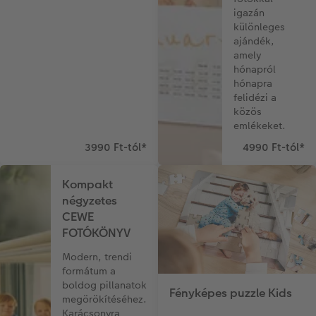
igazán
különleges
ajándék,
amely
hónapról
hónapra
felidézi a
közös
emlékeket.
3990 Ft-tól
*
4990 Ft-tól
*
Kompakt
négyzetes
CEWE
FOTÓKÖNYV
Modern, trendi
formátum a
boldog pillanatok
Fényképes puzzle Kids
megörökítéséhez.
Karácsonyra