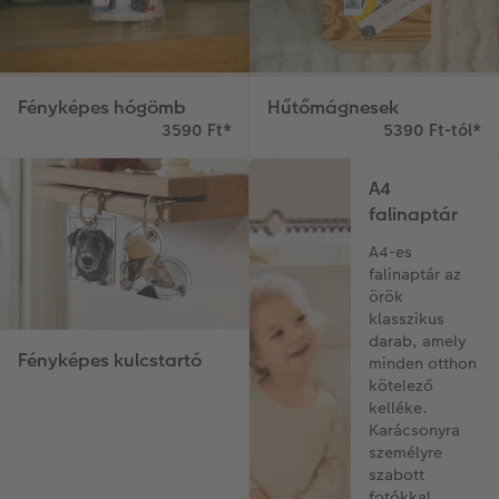
Fényképes hógömb
Hűtőmágnesek
3590 Ft
*
5390 Ft-tól
*
A4
falinaptár
A4-es
falinaptár az
örök
klasszikus
darab, amely
Fényképes kulcstartó
minden otthon
kötelező
kelléke.
Karácsonyra
személyre
szabott
fotókkal