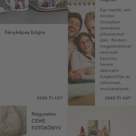
Egy naptár, ami
minden
hónapban
személyes
Fényképes bögre
pillanatokat
idéz. Modern
megjelenésével
nemcsak
hasznos,
hanem
dekoratív
kiegészítője az
otthonnak,
munkahelynek.
3990 Ft-tól
*
3990 Ft-tól
*
Négyzetes
CEWE
FOTÓKÖNYV