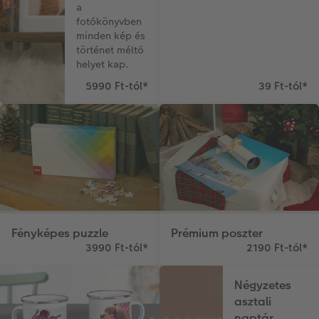
a
Matrica nyomtatás azonnal
Fotószalag
Ballagás
fotókönyvben
minden kép és
történet méltó
Kiegészítők
XXL Retró fotó
CEWE myPhotos
helyet kap.
CEWE myPhotos
Kiegészítők
5990 Ft-tól
*
39 Ft-tól
*
CEWE myPhotos
Fényképes puzzle
Prémium poszter
3990 Ft-tól
*
2190 Ft-tól
*
Négyzetes
asztali
naptár