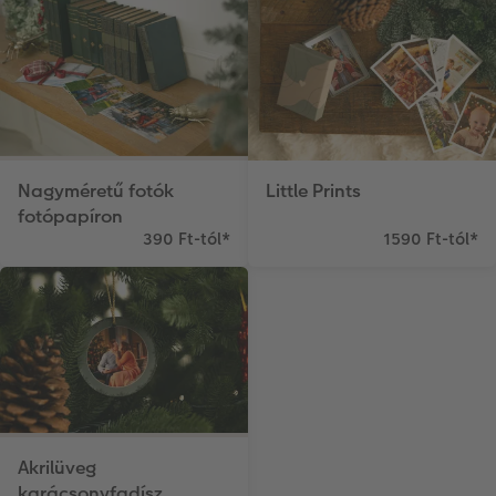
Nagyméretű fotók
Little Prints
fotópapíron
390 Ft-tól
*
1590 Ft-tól
*
Akrilüveg
karácsonyfadísz