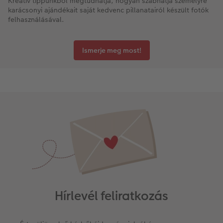
Kreatív tippünkből megtudhatja, hogyan szabhatja személyre
karácsonyi ajándékait saját kedvenc pillanatairól készült fotók
felhasználásával.
Ismerje meg most!
Hírlevél feliratkozás