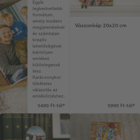
Egyik
legkedveltebb
formátum,
amely modern
Vászonkép 20x20 cm
megjelenésével
és számtalan
kreatív
lehetőségével
bármilyen
emléket
különlegessé
tesz.
Karácsonykor
tökéletes
választás az
emlékőrzéshez.
5490 Ft-tól
*
5990 Ft-tól
*