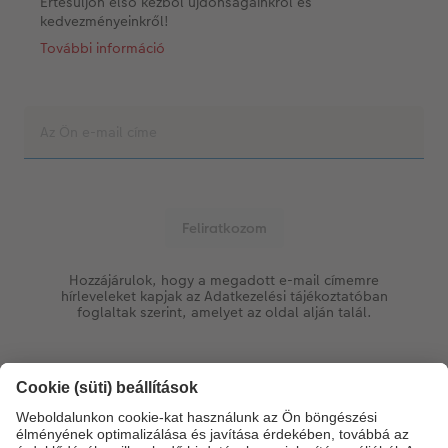
Értesüljön első kézből újdonságainkról és
kedvezményeinkről!
További információ
Hozzájárulok, hogy a megadott e-mail címemre
hírleveleket kapjak az Adatkezelési tájékoztatóban
foglaltak szerint, amelyet az oldal alján talál.
Fizetési módok