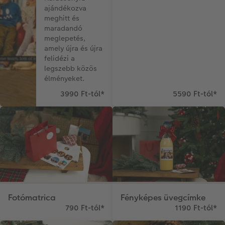
ajándékozva
meghitt és
maradandó
meglepetés,
amely újra és újra
felidézi a
legszebb közös
élményeket.
3990 Ft-tól
*
5590 Ft-tól
*
Fotómatrica
Fényképes üvegcímke
790 Ft-tól
*
1190 Ft-tól
*