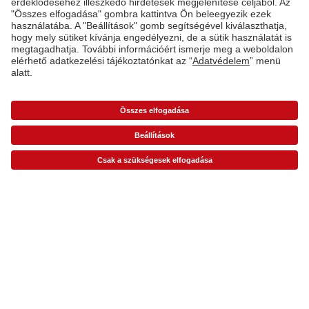
Kiszállítást végző partnereink
Minőség & Megbízhatóság
Fenntarthatóság a CEWE-nél
Szolgáltatások
*Az árak ajánlott fogyasztói árak és az ÁFÁ-t tartalmazzák, de nem tartalmazzák a
szállítási költséget (üzletben történő átvétel esetén sem).
Árlisták
A képen látható
A vállalat
termék ára esetleg magasabb lehet.
Termékkínálat
CEWE Fotóvilág